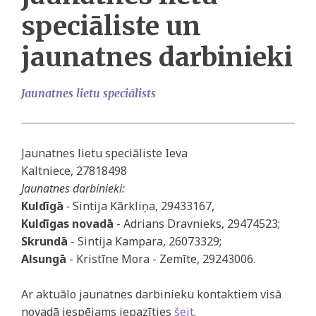
speciāliste un
jaunatnes darbinieki
Jaunatnes lietu speciālists
Jaunatnes lietu speciāliste Ieva
Kaltniece, 27818498
Jaunatnes darbinieki:
Kuldīgā
-
Sintija Kārkliņa, 29433167,
Kuldīgas novadā
- Adrians Dravnieks, 29474523;
Skrundā
- Sintija Kampara, 26073329;
Alsungā
- Kristīne Mora - Zemīte, 29243006.
Ar aktuālo jaunatnes darbinieku kontaktiem visā
novadā iespējams iepazīties
šeit
.