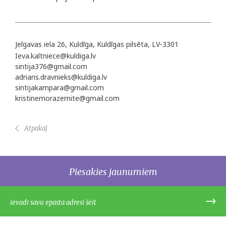
Jelgavas iela 26, Kuldīga, Kuldīgas pilsēta, LV-3301
Ieva.kaltniece@kuldiga.lv
sintija376@gmail.com
adrians.dravnieks@kuldiga.lv
sintijakampara@gmail.com
kristinemorazemite@gmail.com
Atpakaļ
Piesakies jaunumiem