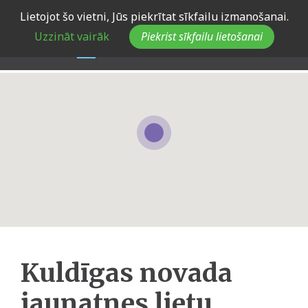
Skip
Lietojot šo vietni, Jūs piekrītat sīkfailu izmanošanai.
to
Uzzināt vairāk
Piekrist sīkfailu lietošanai
main
navigation
Kuldīgas novada
jaunatnes lietu