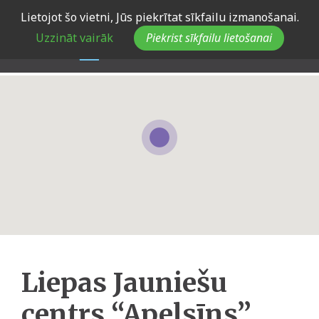
Skip
Lietojot šo vietni, Jūs piekrītat sīkfailu izmanošanai.
to
Uzzināt vairāk
Piekrist sīkfailu lietošanai
main
navigation
Liepas Jauniešu
centrs “Apelsīns”