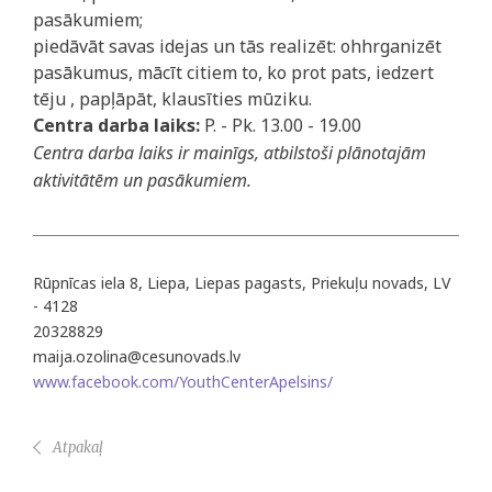
pasākumiem;
piedāvāt savas idejas un tās realizēt: ohhrganizēt
pasākumus, mācīt citiem to, ko prot pats, iedzert
tēju , papļāpāt, klausīties mūziku.
Centra darba laiks:
P. - Pk. 13.00 - 19.00
Centra darba laiks ir mainīgs, atbilstoši plānotajām
aktivitātēm un pasākumiem.
Rūpnīcas iela 8, Liepa, Liepas pagasts, Priekuļu novads, LV
- 4128
20328829
maija.ozolina@cesunovads.lv
www.facebook.com/YouthCenterApelsins/
Atpakaļ