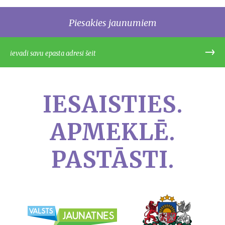
Piesakies jaunumiem
IESAISTIES.
APMEKLĒ.
PASTĀSTI.