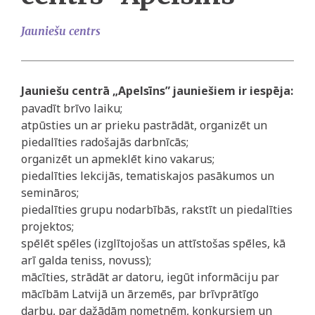
Jauniešu centrs
Jauniešu centrā „Apelsīns” jauniešiem ir iespēja:
pavadīt brīvo laiku;
atpūsties un ar prieku pastrādāt, organizēt un
piedalīties radošajās darbnīcās;
organizēt un apmeklēt kino vakarus;
piedalīties lekcijās, tematiskajos pasākumos un
semināros;
piedalīties grupu nodarbībās, rakstīt un piedalīties
projektos;
spēlēt spēles (izglītojošas un attīstošas spēles, kā
arī galda teniss, novuss);
mācīties, strādāt ar datoru, iegūt informāciju par
mācībām Latvijā un ārzemēs, par brīvprātīgo
darbu, par dažādām nometnēm, konkursiem un