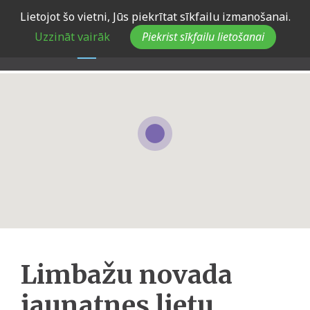
Skip
Lietojot šo vietni, Jūs piekrītat sīkfailu izmanošanai.
to
Uzzināt vairāk
Piekrist sīkfailu lietošanai
main
navigation
Limbažu novada
jaunatnes lietu