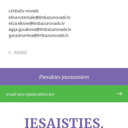
Limbažu novads
elina.rutentale@limbazunovads.lv
eliza.elksne@limbazunovads.lv
agija.gusakova@limbazunovads.lv
guna.krumina@limbazunovads.lv
Atpakaļ
Piesakies jaunumiem
IESAISTIES.