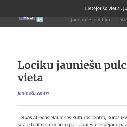
Skip
Lietojot šo vietni, 
to
main
Jaunatnes politika
Līd
navigation
Lociku jauniešu pul
vieta
Jauniešu centrs
Telpas atrodas Naujenes kultūras centrā, kurās ikv
sev aktuālo informāciju par jauniešu iespējām, pav