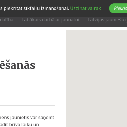
Jūs piekrītat sīkfailu izmanošanai.
Uzzināt vairāk
Piekris
zdalība
Labākais darbā ar jaunatni
Latvijas jauniešu 
cēšanās
iens jaunietis var saņemt
adīt brīvo laiku un