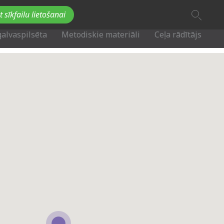
A
t sīkfailu lietošanai
A
Fb
Tw
A
galvaspilsēta
Metodiskie materiāli
Ceļa rādītājs