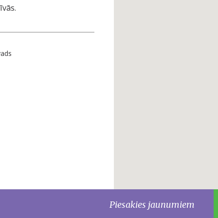
īvās.
vads
Piesakies jaunumiem