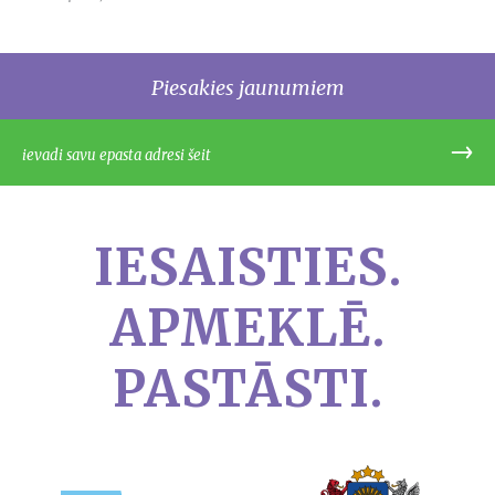
Piesakies jaunumiem
IESAISTIES.
APMEKLĒ.
PASTĀSTI.