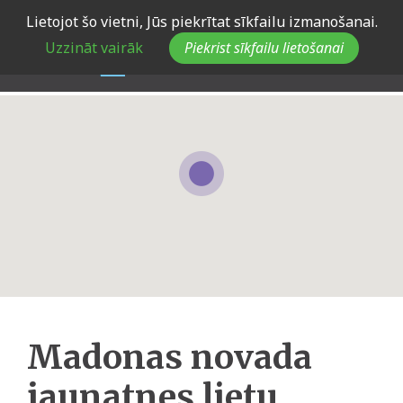
Skip
Lietojot šo vietni, Jūs piekrītat sīkfailu izmanošanai.
to
Uzzināt vairāk
Piekrist sīkfailu lietošanai
main
navigation
Madonas novada
jaunatnes lietu