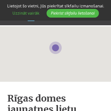
Skip
Lietojot šo vietni, Jūs piekrītat sīkfailu izmanošanai.
to
Uzzināt vairāk
Piekrist sīkfailu lietošanai
main
navigation
Rīgas domes
jaunatnes lietu