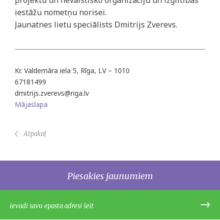
projektu un nevalstisko organizāciju un izglītības
iestāžu nometņu norisei.
Jaunatnes lietu speciālists Dmitrijs Zverevs.
Kr. Valdemāra iela 5, Rīga, LV – 1010
67181499
dmitrijs.zverevs@riga.lv
Mājaslapa
Atpakaļ
Piesakies jaunumiem