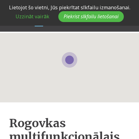
Skip
Lietojot šo vietni, Jūs piekrītat sīkfailu izmanošanai.
to
Uzzināt vairāk
Piekrist sīkfailu lietošanai
main
navigation
Rogovkas
multifunkcionālais