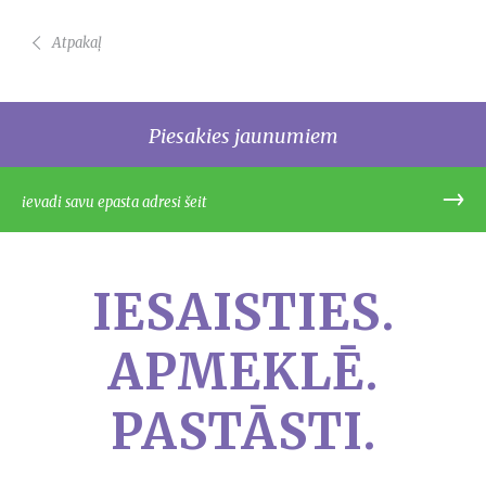
Atpakaļ
Piesakies jaunumiem
IESAISTIES.
APMEKLĒ.
PASTĀSTI.