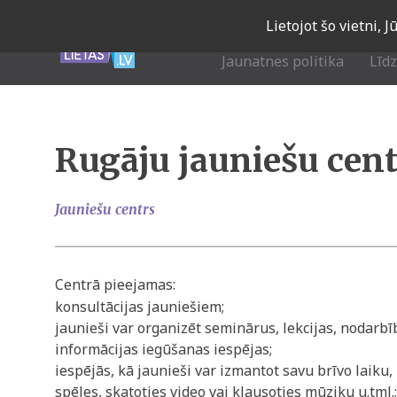
Skip
Lietojot šo vietni, 
to
main
Jaunatnes politika
Līd
navigation
Rugāju jauniešu cent
Jauniešu centrs
Centrā pieejamas:
konsultācijas jauniešiem;
jaunieši var organizēt seminārus, lekcijas, nodarbī
informācijas iegūšanas iespējas;
iespējās, kā jaunieši var izmantot savu brīvo laiku
spēles, skatoties video vai klausoties mūziku u.tml.;