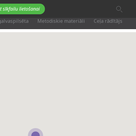
A
t sīkfailu lietošanai
A
Fb
Tw
A
galvaspilsēta
Metodiskie materiāli
Ceļa rādītājs