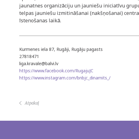
jaunatnes organizāciju un jauniešu iniciatīvu grupu
telpas jauniešu izmitināšanai (nakšņošanai) centr
īstenošanas laikā.
Kurmenes iela 87, Rugāji, Rugāju pagasts
27818471
liga.kravale@balvi.lv
https://www.facebook.com/RugajuJC
https://www.instagram.com/bnbjc_dinamits_/
Atpakaļ