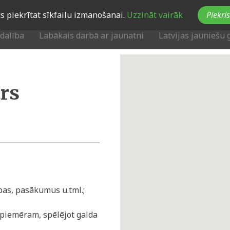
Jūs piekrītat sīkfailu izmanošanai.
Uzzināt vairāk
Piekris
zdalība
Labākais darbā ar jaunatni
Latvijas jauniešu 
rs
bas, pasākumus u.tml.;
, piemēram, spēlējot galda