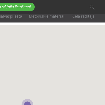
A
t sīkfailu lietošanai
A
Fb
Tw
A
galvaspilsēta
Metodiskie materiāli
Ceļa rādītājs