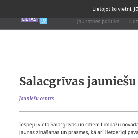
Skip
Lietojot šo vietni, 
to
main
Jaunatnes politika
Līd
navigation
Salacgrīvas jauniešu
Jauniešu centrs
Iespēju vieta Salacgrīvas un citiem Limbažu novada
jaunas zināšanas un prasmes, kā arī lietderīgi pava