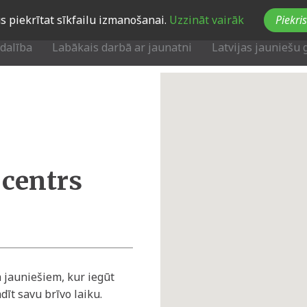
Jūs piekrītat sīkfailu izmanošanai.
Uzzināt vairāk
Piekris
zdalība
Labākais darbā ar jaunatni
Latvijas jauniešu 
 centrs
 jauniešiem, kur iegūt
dīt savu brīvo laiku.