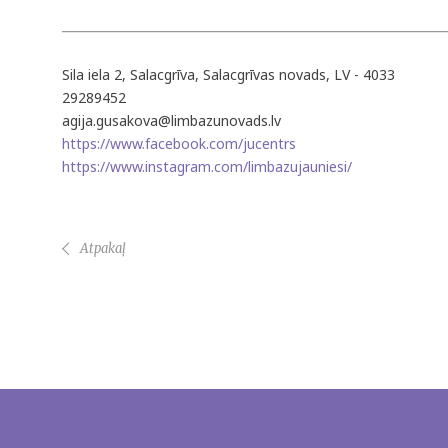
Sila iela 2, Salacgrīva, Salacgrīvas novads, LV - 4033
29289452
agija.gusakova@limbazunovads.lv
https://www.facebook.com/jucentrs
https://www.instagram.com/limbazujauniesi/
Atpakaļ