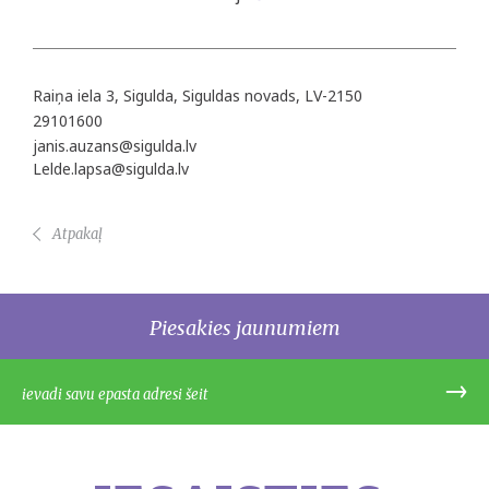
Raiņa iela 3, Sigulda, Siguldas novads, LV-2150
29101600
janis.auzans@sigulda.lv
Lelde.lapsa@sigulda.lv
Atpakaļ
Piesakies jaunumiem