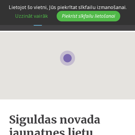
Skip
Lietojot šo vietni, Jūs piekrītat sīkfailu izmanošanai.
to
Uzzināt vairāk
Piekrist sīkfailu lietošanai
main
navigation
Siguldas novada
jaunatnes lietu