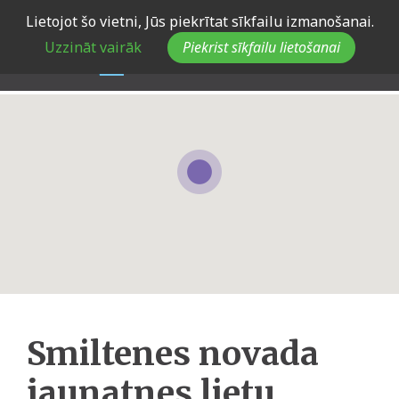
Skip
Lietojot šo vietni, Jūs piekrītat sīkfailu izmanošanai.
to
Uzzināt vairāk
Piekrist sīkfailu lietošanai
main
navigation
Smiltenes novada
jaunatnes lietu