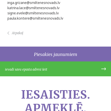
inga.grizane@smiltenesnovads.lv
katrina.lace@smiltenesnovads.lv
signe.evele@smiltenesnovads.lv
paula.kontere@smiltenesnovads.lv
Atpakaļ
Piesakies jaunumiem
IESAISTIES.
APMEKLĒ.