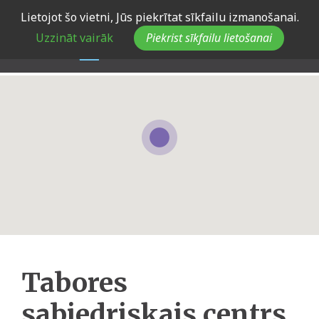
Skip
Lietojot šo vietni, Jūs piekrītat sīkfailu izmanošanai.
to
Uzzināt vairāk
Piekrist sīkfailu lietošanai
main
navigation
Tabores
sabiedriskais centrs