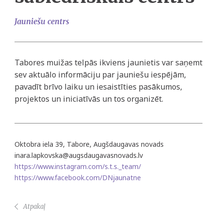
Jauniešu centrs
Tabores muižas telpās ikviens jaunietis var saņemt
sev aktuālo informāciju par jauniešu iespējām,
pavadīt brīvo laiku un iesaistīties pasākumos,
projektos un iniciatīvās un tos organizēt.
Oktobra iela 39, Tabore, Augšdaugavas novads
inara.lapkovska@augsdaugavasnovads.lv
https://www.instagram.com/s.t.s._team/
https://www.facebook.com/DNjaunatne
Atpakaļ