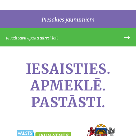
Piesakies jaunumiem
IESAISTIES.
APMEKLĒ.
PASTĀSTI.