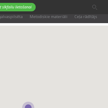
A
t sīkfailu lietošanai
A
Fb
Tw
A
galvaspilsēta
Metodiskie materiāli
Ceļa rādītājs