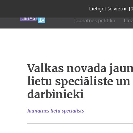
Skip
Lietojot šo vietni, 
to
main
Jaunatnes politika
Līd
navigation
Valkas novada jau
lietu speciāliste u
darbinieki
Jaunatnes lietu speciālists