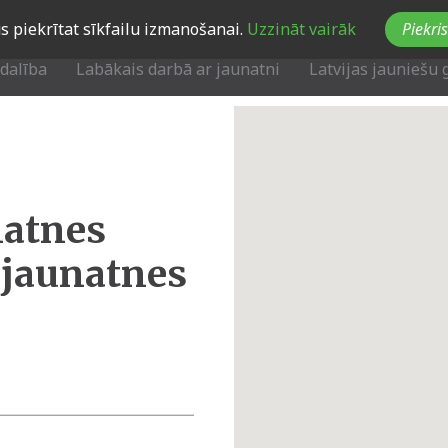
Jūs piekrītat sīkfailu izmanošanai.
Uzzināt vairāk
Piekris
zdalība
Labākais darbā ar jaunatni
Latvijas jauniešu 
natnes
n jaunatnes