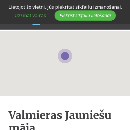
Skip
Lietojot šo vietni, Jūs piekrītat sīkfailu izmanošanai.
to
Uzzināt vairāk
Piekrist sīkfailu lietošanai
main
navigation
Valmieras Jauniešu
māja