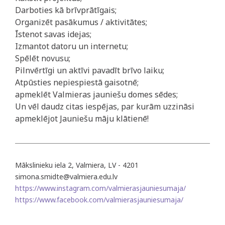
Darboties kā brīvprātīgais;
Organizēt pasākumus / aktivitātes;
Īstenot savas idejas;
Izmantot datoru un internetu;
Spēlēt novusu;
Pilnvērtīgi un aktīvi pavadīt brīvo laiku;
Atpūsties nepiespiestā gaisotnē;
apmeklēt Valmieras jauniešu domes sēdes;
Un vēl daudz citas iespējas, par kurām uzzināsi
apmeklējot Jauniešu māju klātienē!
Mākslinieku iela 2, Valmiera, LV - 4201
simona.smidte@valmiera.edu.lv
https://www.instagram.com/valmierasjauniesumaja/
https://www.facebook.com/valmierasjauniesumaja/