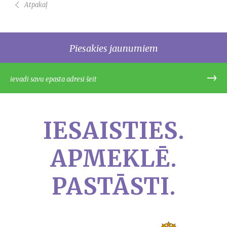
Atpakaļ
Piesakies jaunumiem
IESAISTIES.
APMEKLĒ.
PASTĀSTI.