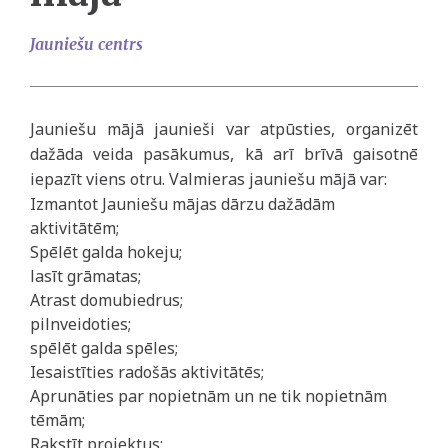
Jauniešu centrs
Jauniešu mājā jaunieši var atpūsties, organizēt
dažāda veida pasākumus, kā arī brīvā gaisotnē
iepazīt viens otru. Valmieras jauniešu mājā var:
Izmantot Jauniešu mājas dārzu dažādām
aktivitātēm;
Spēlēt galda hokeju;
lasīt grāmatas;
Atrast domubiedrus;
pilnveidoties;
spēlēt galda spēles;
Iesaistīties radošās aktivitātēs;
Aprunāties par nopietnām un ne tik nopietnām
tēmām;
Rakstīt projektus;