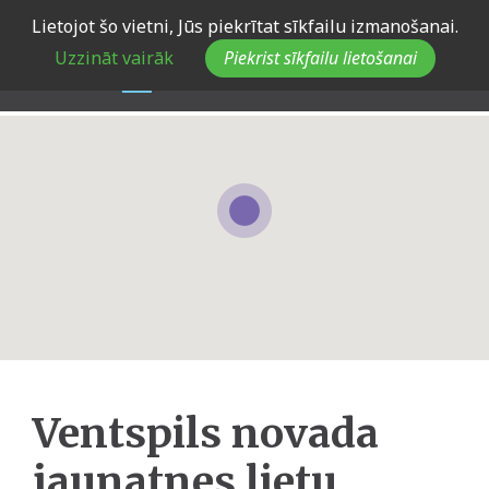
Skip
Lietojot šo vietni, Jūs piekrītat sīkfailu izmanošanai.
to
Uzzināt vairāk
Piekrist sīkfailu lietošanai
main
navigation
Ventspils novada
jaunatnes lietu