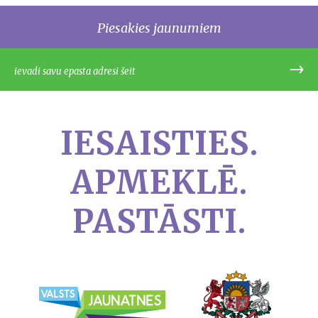
Piesakies jaunumiem
IESAISTIES.
APMEKLĒ.
PASTĀSTI.