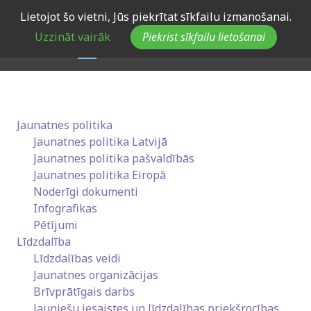
Skip
Lietojot šo vietni, Jūs piekrītat sīkfailu izmanošanai.
to
Uzzināt vairāk
Piekrist sīkfailu lietošanai
main
navigation
Jaunatnes politika
Jaunatnes politika Latvijā
Jaunatnes politika pašvaldībās
Jaunatnes politika Eiropā
Noderīgi dokumenti
Infografikas
Pētījumi
Līdzdalība
Līdzdalības veidi
Jaunatnes organizācijas
Brīvprātīgais darbs
Jauniešu iesaistes un līdzdalības priekšrocības